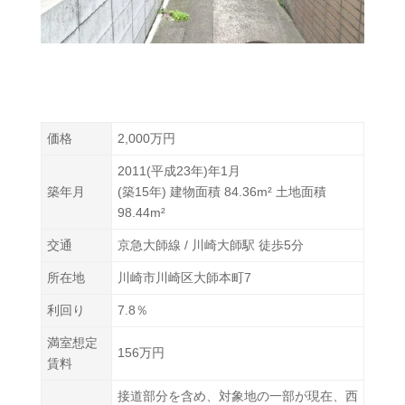
価格
2,000万円
2011(平成23年)
年1月
築年月
(築15年) 建物面積
84.36
m² 土地面積
98.44m²
交通
京急大師
線 / 川崎大師駅 徒歩5分
所在地
川崎市川崎区大師本町7
利回り
7.8％
満室想定
156万円
賃料
接道部分を含め、対象地の⼀部が現在、⻄