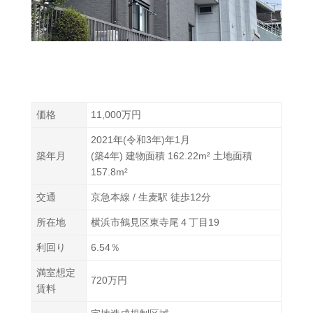
価格
11,000万円
2021年(令和3年)年1月
築年月
(築4年) 建物面積 162.22m² 土地面積
157.8m²
交通
京急本線 / 生麦駅 徒歩12分
所在地
横浜市鶴見区東寺尾４丁目19
利回り
6.54％
満室想定
720万円
賃料