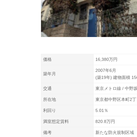
価格
16,380万円
2007年6月
築年月
(築19年) 建物面積 156
交通
東京メトロ線 / 中野
所在地
東京都中野区本町2丁
利回り
5.01％
満室想定賃料
820.8万円
備考
新たな防火規制区域