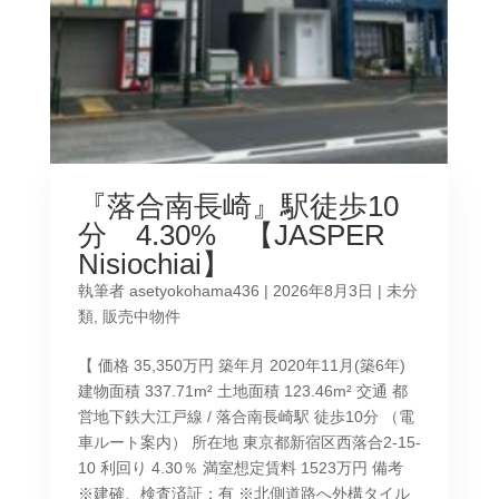
『落合南長崎』駅徒歩10
分 4.30% 【JASPER
Nisiochiai】
執筆者
asetyokohama436
|
2026年8月3日
|
未分
類
,
販売中物件
【 価格 35,350万円 築年月 2020年11月(築6年)
建物面積 337.71m² 土地面積 123.46m² 交通 都
営地下鉄大江戸線 / 落合南長崎駅 徒歩10分 （電
車ルート案内） 所在地 東京都新宿区西落合2-15-
10 利回り 4.30％ 満室想定賃料 1523万円 備考
※建確、検査済証：有 ※北側道路へ外構タイル