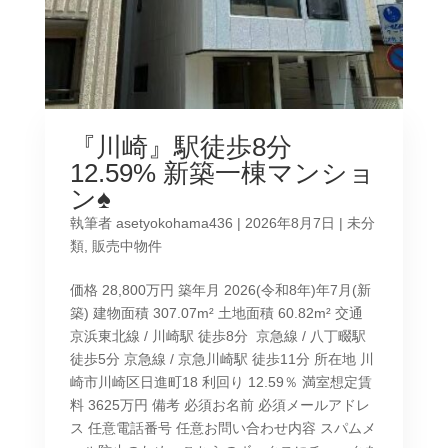
『川崎』駅徒歩8分
12.59% 新築一棟マンショ
ン♠
執筆者
asetyokohama436
|
2026年8月7日
|
未分
類
,
販売中物件
価格 28,800万円 築年月 2026(令和8年)年7月(新
築) 建物面積 307.07m² 土地面積 60.82m² 交通
京浜東北線 / 川崎駅 徒歩8分 京急線 / 八丁畷駅
徒歩5分 京急線 / 京急川崎駅 徒歩11分 所在地 川
崎市川崎区日進町18 利回り 12.59％ 満室想定賃
料 3625万円 備考 必須お名前 必須メールアドレ
ス 任意電話番号 任意お問い合わせ内容 スパムメ