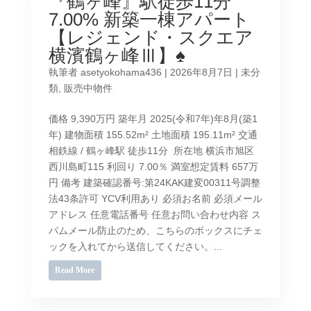
『鶴ヶ峰』駅徒歩11分
7.00% 新築一棟アパート
【レジェンド・スクエア
横濱鶴ヶ峰Ⅲ】♠
執筆者
asetyokohama436
|
2026年8月7日
|
未分
類
,
販売中物件
価格 9,390万円 築年月 2025(令和7年)年8月(築1
年) 建物面積 155.52m² 土地面積 195.11m² 交通
相鉄線 / 鶴ヶ峰駅 徒歩11分 所在地 横浜市旭区
西川島町115 利回り 7.00％ 満室想定賃料 657万
円 備考 建築確認番号:第24KAK建変00311号調整
法43条許可 YCV利用あり 必須お名前 必須メール
アドレス 任意電話番号 任意お問い合わせ内容 ス
パムメール防止のため、こちらのボックスにチェ
ックを入れてから送信してください。...
Read More