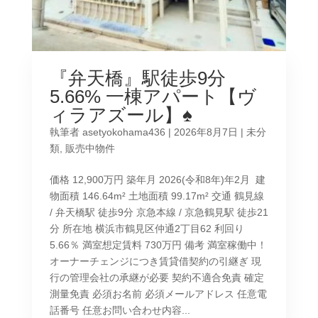
『弁天橋』駅徒歩9分
5.66% 一棟アパート【ヴ
ィラアズール】♠
執筆者
asetyokohama436
|
2026年8月7日
|
未分
類
,
販売中物件
価格 12,900万円 築年月 2026(令和8年)年2月 建
物面積 146.64m² 土地面積 99.17m² 交通 鶴見線
/ 弁天橋駅 徒歩9分 京急本線 / 京急鶴見駅 徒歩21
分 所在地 横浜市鶴見区仲通2丁目62 利回り
5.66％ 満室想定賃料 730万円 備考 満室稼働中！
オーナーチェンジにつき賃貸借契約の引継ぎ 現
行の管理会社の承継が必要 契約不適合免責 確定
測量免責 必須お名前 必須メールアドレス 任意電
話番号 任意お問い合わせ内容...