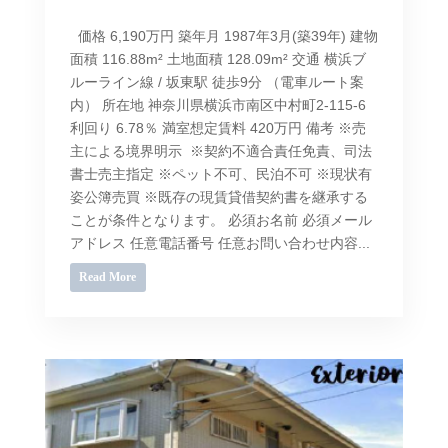
価格 6,190万円 築年月 1987年3月(築39年) 建物
面積 116.88m² 土地面積 128.09m² 交通 横浜ブ
ルーライン線 / 坂東駅 徒歩9分 （電車ルート案
内） 所在地 神奈川県横浜市南区中村町2-115-6
利回り 6.78％ 満室想定賃料 420万円 備考 ※売
主による境界明示 ※契約不適合責任免責、司法
書士売主指定 ※ペット不可、民泊不可 ※現状有
姿公簿売買 ※既存の現賃貸借契約書を継承する
ことが条件となります。 必須お名前 必須メール
アドレス 任意電話番号 任意お問い合わせ内容...
Read More