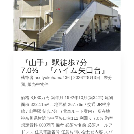
『山手』駅徒歩7分
7.0% 『ハイム矢口台』
執筆者
asetyokohama436
|
2026年8月3日
|
未分
類
,
販売中物件
価格 8,530万円 築年月 1992年10月(築34年) 建物
面積 322.11m² 土地面積 267.76m² 交通 JR根岸
線 / 山手駅 徒歩7分 （電車ルート案内） 所在地
神奈川県横浜市中区矢口台112 利回り 7.0％ 満室
想定賃料 600万円 備考 必須お名前 必須メールア
ドレス 任意電話番号 任意お問い合わせ内容 スパ